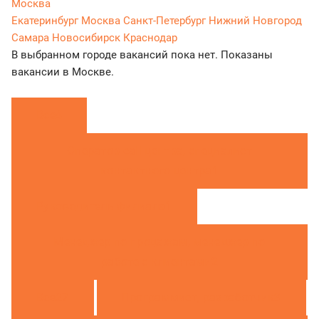
Москва
Екатеринбург
Москва
Санкт-Петербург
Нижний Новгород
Самара
Новосибирск
Краснодар
В выбранном городе вакансий пока нет. Показаны
вакансии в Москве.
Все
4
Оператор call-центра, специалист
контактного центра
1
Руководитель филиала
1
Менеджер по продажам, менеджер по
работе с клиентами
2
Все
27
Программист, разработчик
3