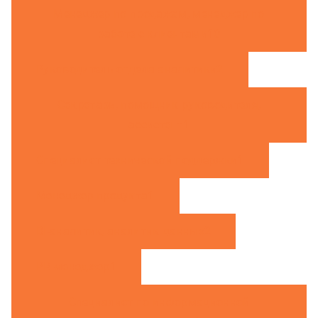
Менеджер по продажам, менеджер по
работе с клиентами
10
Руководитель отдела аналитики
2
Секретарь, помощник руководителя,
ассистент
1
Специалист технической поддержки
1
Менеджер продукта
1
BI-аналитик, аналитик данных
2
PR-менеджер
1
Специалист по информационной