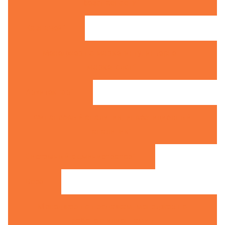
безопасности
1
Казначей
1
Менеджер по маркетингу, интернет-
маркетолог
1
Архитектор
1
Финансовый аналитик, инвестиционный
аналитик
1
Системный администратор
1
Все
6
Менеджер по продажам, менеджер по
работе с клиентами
5