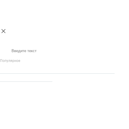
Поиск
Популярное
IP-Телефония
Голосовое приветствие и меню
Распределение
вызовов
Бизнес-аналитика