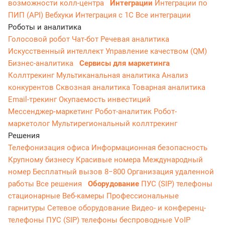
возможности колл-центра
Интеграции
Интеграции по
ПИП (API)
Вебхуки
Интеграция с 1С
Все интеграции
Роботы и аналитика
Голосовой робот
Чат-бот
Речевая аналитика
Искусственный интеллект
Управление качеством (QM)
Бизнес-аналитика
Сервисы для маркетинга
Коллтрекинг
Мультиканальная аналитика
Анализ
конкурентов
Сквозная аналитика
Товарная аналитика
Email-трекинг
Окупаемость инвестиций
Мессенджер‑маркетинг
Робот-аналитик
Робот-
маркетолог
Мультирегиональный коллтрекинг
Решения
Телефонизация офиса
Информационная безопасность
Крупному бизнесу
Красивые номера
Международный
номер
Бесплатный вызов 8−800
Организация удаленной
работы
Все решения
Оборудование
ПУС (SIP) телефоны
стационарные
Веб-камеры
Профессиональные
гарнитуры
Сетевое оборудование
Видео- и конференц-
телефоны
ПУС (SIP) телефоны беспроводные
VoIP