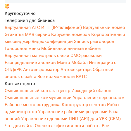
Круглосуточно
Телефония для бизнеса
Виртуальная АТС
ИПТ (IP-телефония)
Виртуальный номер
Этикетка
МАВ сервис
Карусель номеров
Корпоративный
мессенджер
Видеоконференции
Запись разговоров
Голосовое меню
Мобильный личный кабинет
Виртуальная магистраль связи
СМС-рассылки
Распределение звонков
Манго Мобайл
Интеграция с
ОПДкРК
Автоинформатор
Автосекретарь
Обратный
звонок с сайта
Все возможности ВАТС
Контакт-центр
Омниканальный контакт-центр
Исходящий обзвон
Омниканальные коммуникации
Управление персоналом
Рабочее место сотрудника
Конструктор отчетов
Робот-
администратор
Управление рабочими ресурсами
База
знаний
Управление сделками
ПИП (API) для УВК (CRM)
Чат для сайта
Оценка эффективности работы
Все