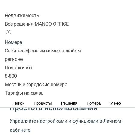
Колл-центр
Быстрый старт
Недвижимость
Все решения MANGO OFFICE
Подключить Виртуальную АТС, получить номер
для бизнеса и начать пользоваться услугами
Номера
можно за 15 минут
Свой телефонный номер в любом
регионе
Стабильная связь
Подключить
MANGO OFFICE является телеком-оператором
8-800
и предоставляет самое высокое качество связи
Местные городские номера
для бизнес-телефонии
Тарифы на связь
Поиск
Продукты
Решения
Номера
Меню
Простота использования
Управляйте настройками и функциями в Личном
кабинете