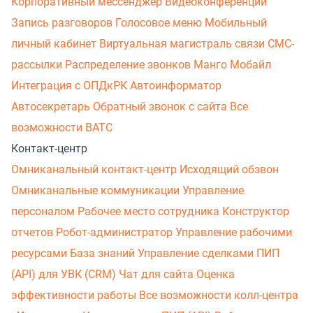
Корпоративный мессенджер
Видеоконференции
Запись разговоров
Голосовое меню
Мобильный
личный кабинет
Виртуальная магистраль связи
СМС-
рассылки
Распределение звонков
Манго Мобайл
Интеграция с ОПДкРК
Автоинформатор
Автосекретарь
Обратный звонок с сайта
Все
возможности ВАТС
Контакт-центр
Омниканальный контакт-центр
Исходящий обзвон
Омниканальные коммуникации
Управление
персоналом
Рабочее место сотрудника
Конструктор
отчетов
Робот-администратор
Управление рабочими
ресурсами
База знаний
Управление сделками
ПИП
(API) для УВК (CRM)
Чат для сайта
Оценка
эффективности работы
Все возможности колл-центра