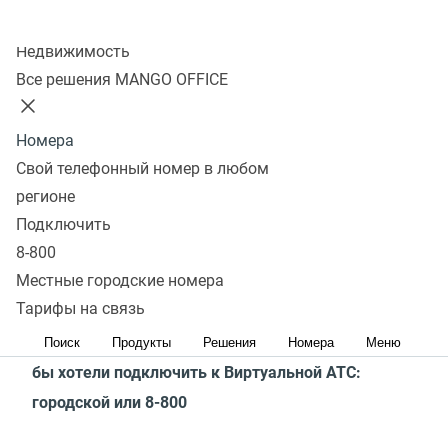
для использования. Специальных навыков для
Колл-центр
Недвижимость
настройки не требуется. Мы обязательно звоним
Все решения MANGO OFFICE
и помогаем с подключением функций и настройками
нашим клиентам.
Номера
Как купить?
Свой телефонный номер в любом
регионе
В интернет-магазине
По телефону
Подключить
8-800
1. Выберите тариф Виртуальной АТС
Местные городские номера
MANGO OFFICE
Тарифы на связь
2. Выберите телефонный номер, который вы
Поиск
Продукты
Решения
Номера
Меню
бы хотели подключить к Виртуальной АТС:
городской или 8-800