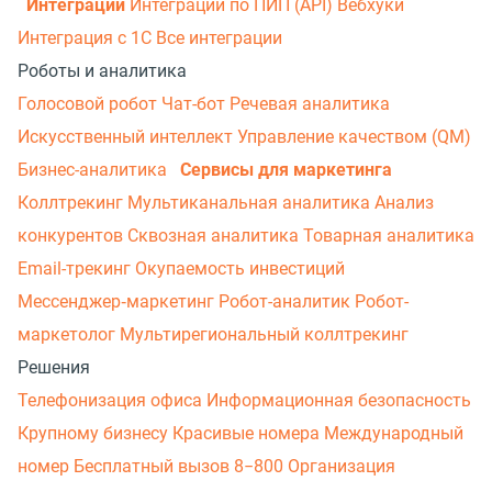
Интеграции
Интеграции по ПИП (API)
Вебхуки
Интеграция с 1С
Все интеграции
Роботы и аналитика
Голосовой робот
Чат-бот
Речевая аналитика
Искусственный интеллект
Управление качеством (QM)
Бизнес-аналитика
Сервисы для маркетинга
Коллтрекинг
Мультиканальная аналитика
Анализ
конкурентов
Сквозная аналитика
Товарная аналитика
Email-трекинг
Окупаемость инвестиций
Мессенджер‑маркетинг
Робот-аналитик
Робот-
маркетолог
Мультирегиональный коллтрекинг
Решения
Телефонизация офиса
Информационная безопасность
Крупному бизнесу
Красивые номера
Международный
номер
Бесплатный вызов 8−800
Организация