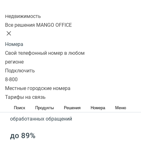
Быстрая запись к врачу без потери данных
Колл-центр
Недвижимость
Подключить
Запросить демо
Все решения MANGO OFFICE
Номера
Результаты наших клиентов,
Свой телефонный номер в любом
которые подключили
регионе
Подключить
комплексное решение для
8-800
медицины
Местные городские номера
Тарифы на связь
100%
Поиск
Продукты
Решения
Номера
Меню
обработанных обращений
до 89%