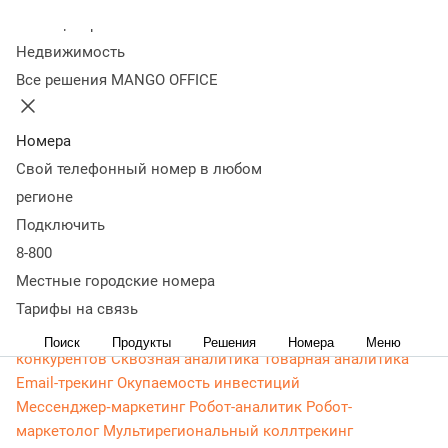
Контакт-центр
Колл-центр
Омниканальный контакт-центр
Исходящий обзвон
Недвижимость
Омниканальные коммуникации
Управление персоналом
Все решения MANGO OFFICE
Рабочее место сотрудника
Конструктор отчетов
Робот-
администратор
Управление рабочими ресурсами
База
Номера
знаний
Управление сделками
ПИП (API) для УВК (CRM)
Чат для сайта
Оценка эффективности работы
Все
Свой телефонный номер в любом
возможности колл-центра
Интеграции
Интеграции по
регионе
ПИП (API)
Вебхуки
Интеграция с 1С
Все интеграции
Подключить
Роботы и аналитика
8-800
Голосовой робот
Чат-бот
Речевая аналитика
Местные городские номера
Искусственный интеллект
Управление качеством (QM)
Тарифы на связь
Бизнес-аналитика
Сервисы для маркетинга
Коллтрекинг
Мультиканальная аналитика
Анализ
Поиск
Продукты
Решения
Номера
Меню
конкурентов
Сквозная аналитика
Товарная аналитика
Email-трекинг
Окупаемость инвестиций
Мессенджер‑маркетинг
Робот-аналитик
Робот-
маркетолог
Мультирегиональный коллтрекинг