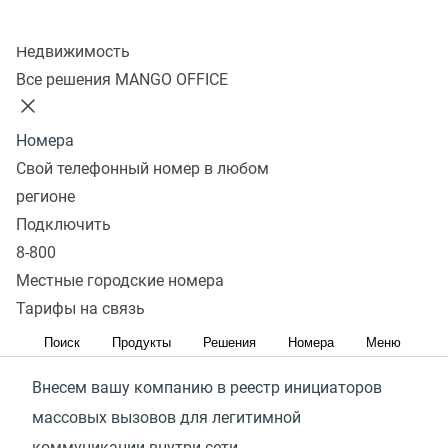
Стоимость
Подключить
Колл-центр
Недвижимость
Все решения MANGO OFFICE
Что входит в услугу?
Номера
Свой телефонный номер в любом
Верификация
регионе
Подключить
Проверим, подходит ли деятельность вашей
8-800
компании для регистрации в реестре инициаторов
Местные городские номера
массовых вызовов
Тарифы на связь
Регистрация
Поиск
Продукты
Решения
Номера
Меню
Внесем вашу компанию в реестр инициаторов
массовых вызовов для легитимной
коммуникации внутри сети